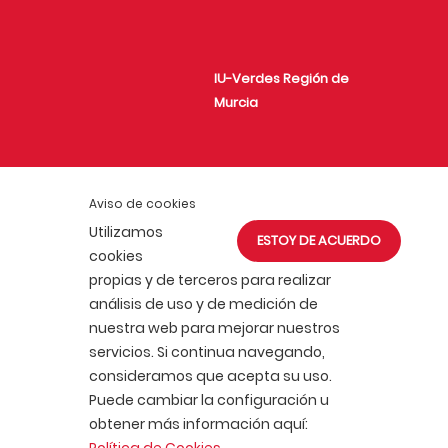
IU-Verdes Región de
Murcia
Unión de Juventudes
Aviso de cookies
Comunistas de
Utilizamos
ESTOY DE ACUERDO
España
cookies
propias y de terceros para realizar
análisis de uso y de medición de
nuestra web para mejorar nuestros
servicios. Si continua navegando,
consideramos que acepta su uso.
ACTUALIDAD
AFÍLIATE
Puede cambiar la configuración u
POLÍTICA DE COOKIES
obtener más información aquí:
POLÍTICA DE PRIVACIDAD
AVISO LEGAL