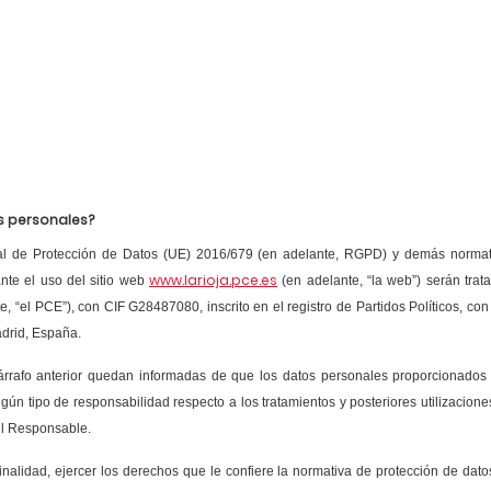
os personales?
l de Protección de Datos (UE) 2016/679 (en adelante, RGPD) y demás normativ
www.larioja.pce.es
nte el uso del sitio web
(en adelante, “la web”) serán trat
 “el PCE”), con CIF G28487080, inscrito en el registro de Partidos Políticos
, con
adrid, España.
árrafo anterior quedan informadas de que los datos personales proporcionados 
ngún tipo de responsabilidad respecto a los tratamientos y posteriores utilizacio
 el Responsable.
alidad, ejercer los derechos que le confiere la normativa de protección de datos