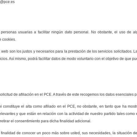
pd@pce.es
s personas usuarias a facilitar ningún dato personal. No obstante, el uso de 
e cookies.
a web son los justos y necesarios para la prestación de los servicios solicitados
ios. Así mismo, podrá facilitar datos de modo voluntario con el objetivo de que p
e solicitud de afiliación en el PCE. A través de este recogemos los datos esenciale
i constituye el alta como afiliado en el PCE, no obstante, en tanto que ha mostr
evantes y que están en relación con la actividad de nuestro partido tales como
retirar el consentimiento para dicha finalidad adicional.
 finalidad de conocer un poco más sobre usted, sus necesidades, la situación de