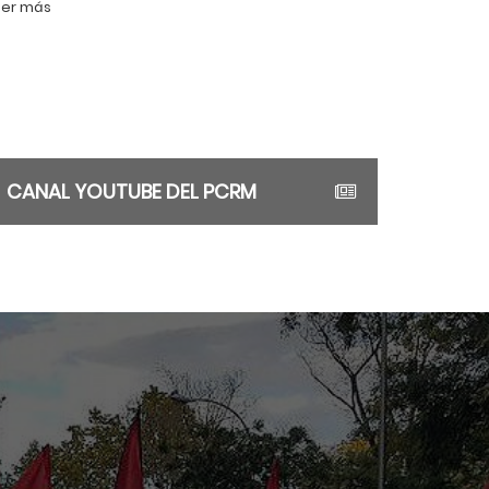
bre y actividades para todos los públicos
eer más
CANAL YOUTUBE DEL PCRM