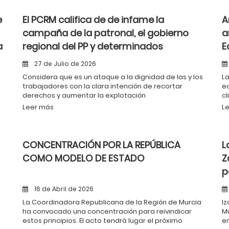
e
El PCRM califica de de infame la
A
campaña de la patronal, el gobierno
a
a
regional del PP y determinados
E
estamentos sobre el llamado
27 de Julio de 2026
absentismo laboral
Considera que es un ataque a la dignidad de las y los
La
trabajadores con la clara intención de recortar
ed
derechos y aumentar la explotación
cl
ne
Leer más
L
pú
CONCENTRACIÓN POR LA REPÚBLICA
L
COMO MODELO DE ESTADO
Z
p
16 de Abril de 2026
La Coordinadora Republicana de la Región de Murcia
Iz
ha convocado una concentración para reivindicar
Mu
estos principios. El acto tendrá lugar el próximo
en