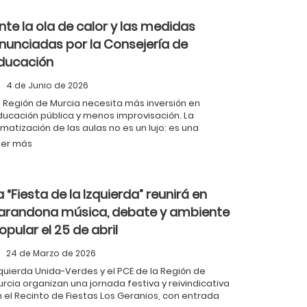
nte la ola de calor y las medidas
nunciadas por la Consejería de
ducación
4 de Junio de 2026
 Región de Murcia necesita más inversión en
ucación pública y menos improvisación. La
imatización de las aulas no es un lujo: es una
cesidad y una obligación de las administraciones
eer más
blicas.
a “Fiesta de la Izquierda” reunirá en
arandona música, debate y ambiente
opular el 25 de abril
24 de Marzo de 2026
quierda Unida-Verdes y el PCE de la Región de
rcia organizan una jornada festiva y reivindicativa
 el Recinto de Fiestas Los Geranios, con entrada