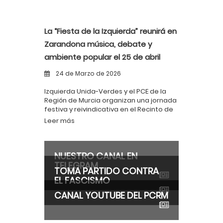
La “Fiesta de la Izquierda” reunirá en
Zarandona música, debate y
ambiente popular el 25 de abril
24 de Marzo de 2026
Izquierda Unida-Verdes y el PCE de la
Región de Murcia organizan una jornada
festiva y reivindicativa en el Recinto de
Fiestas Los Geranios, con entrada libre y
Leer más
actividades para todos los públicos
NUESTRO CANAL EN
TELEGRAM
TOMA PARTIDO CONTRA
EL FASCISMO
CANAL YOUTUBE DEL PCRM