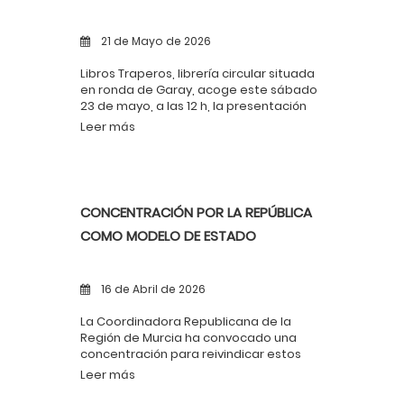
21 de Mayo de 2026
Libros Traperos, librería circular situada
en ronda de Garay, acoge este sábado
23 de mayo, a las 12 h, la presentación
en Murcia de Un poeta en la Historia.
Leer más
Vida de Miguel Hernández, nueva obra
de Mario Amorós publicada por
Ediciones Akal. El acto de presentación,
con la participación del autor, está
organizado por el Partido Comunista de
CONCENTRACIÓN POR LA REPÚBLICA
la Región de Murcia.
COMO MODELO DE ESTADO
16 de Abril de 2026
La Coordinadora Republicana de la
Región de Murcia ha convocado una
concentración para reivindicar estos
principios. El acto tendrá lugar el
Leer más
próximo viernes 17 de abril a las 19:30
horas en la Glorieta de España de Murcia