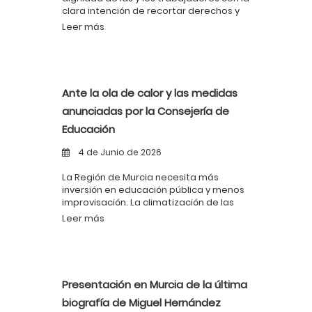
clara intención de recortar derechos y
aumentar la explotación
Leer más
Ante la ola de calor y las medidas
anunciadas por la Consejería de
Educación
4 de Junio de 2026
La Región de Murcia necesita más
inversión en educación pública y menos
improvisación. La climatización de las
aulas no es un lujo: es una necesidad y
Leer más
una obligación de las administraciones
públicas.
Presentación en Murcia de la última
biografía de Miguel Hernández