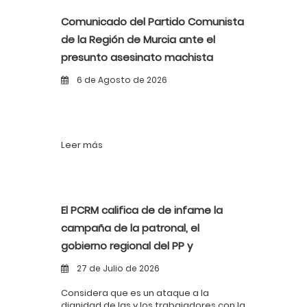
Comunicado del Partido Comunista
de la Región de Murcia ante el
presunto asesinato machista
ocurrido en Murcia
6 de Agosto de 2026
Leer más
El PCRM califica de de infame la
campaña de la patronal, el
gobierno regional del PP y
determinados estamentos sobre el
27 de Julio de 2026
llamado absentismo laboral
Considera que es un ataque a la
dignidad de las y los trabajadores con la