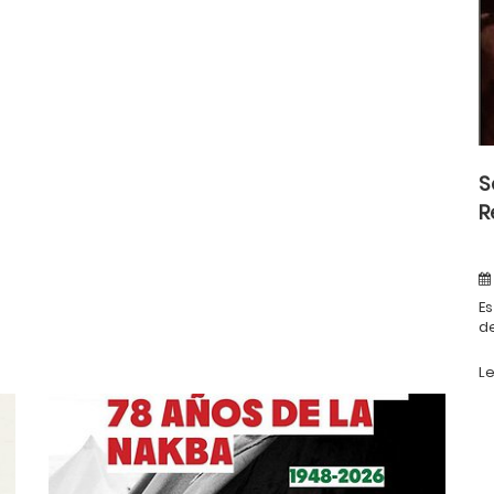
S
R
Es
de
L