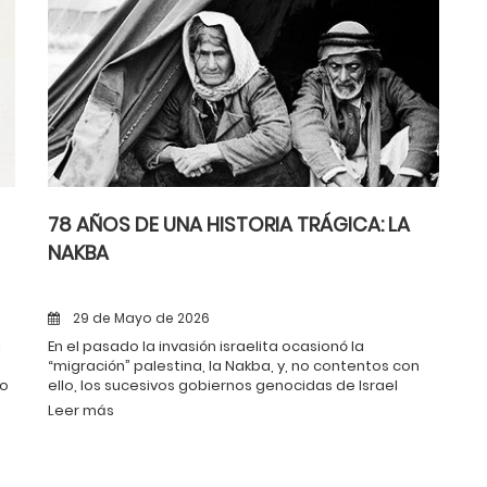
78 AÑOS DE UNA HISTORIA TRÁGICA: LA
NAKBA
29 de Mayo de 2026
l
En el pasado la invasión israelita ocasionó la
“migración” palestina, la Nakba, y, no contentos con
do
ello, los sucesivos gobiernos genocidas de Israel
a
continuaron con una política de agresión
Leer más
permanente.