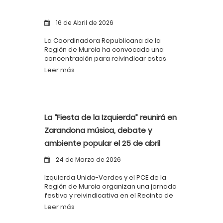
16 de Abril de 2026
La Coordinadora Republicana de la
Región de Murcia ha convocado una
concentración para reivindicar estos
principios. El acto tendrá lugar el
Leer más
próximo viernes 17 de abril a las 19:30
horas en la Glorieta de España de Murcia
La “Fiesta de la Izquierda” reunirá en
Zarandona música, debate y
ambiente popular el 25 de abril
24 de Marzo de 2026
Izquierda Unida-Verdes y el PCE de la
Región de Murcia organizan una jornada
festiva y reivindicativa en el Recinto de
Fiestas Los Geranios, con entrada libre y
Leer más
actividades para todos los públicos