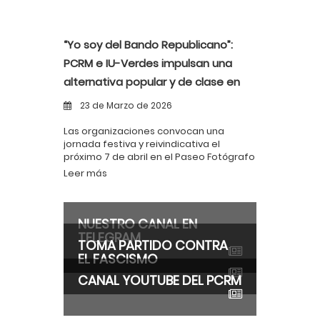
“Yo soy del Bando Republicano”:
PCRM e IU-Verdes impulsan una
alternativa popular y de clase en
las Fiestas de Primavera
23 de Marzo de 2026
Las organizaciones convocan una
jornada festiva y reivindicativa el
próximo 7 de abril en el Paseo Fotógrafo
Verdú para recuperar la esencia
Leer más
popular de la huerta murciana.
NUESTRO CANAL EN
TELEGRAM
TOMA PARTIDO CONTRA
EL FASCISMO
CANAL YOUTUBE DEL PCRM