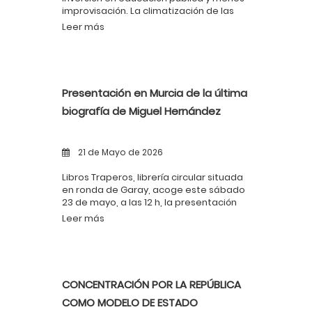
improvisación. La climatización de las
aulas no es un lujo: es una necesidad y
Leer más
una obligación de las administraciones
públicas.
Presentación en Murcia de la última
biografía de Miguel Hernández
21 de Mayo de 2026
Libros Traperos, librería circular situada
en ronda de Garay, acoge este sábado
23 de mayo, a las 12 h, la presentación
en Murcia de Un poeta en la Historia.
Leer más
Vida de Miguel Hernández, nueva obra
de Mario Amorós publicada por
Ediciones Akal. El acto de presentación,
con la participación del autor, está
organizado por el Partido Comunista de
CONCENTRACIÓN POR LA REPÚBLICA
la Región de Murcia.
COMO MODELO DE ESTADO