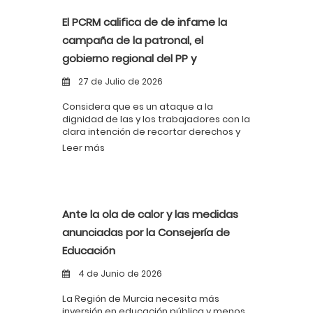
El PCRM califica de de infame la
campaña de la patronal, el
gobierno regional del PP y
determinados estamentos sobre el
27 de Julio de 2026
llamado absentismo laboral
Considera que es un ataque a la
dignidad de las y los trabajadores con la
clara intención de recortar derechos y
aumentar la explotación
Leer más
Ante la ola de calor y las medidas
anunciadas por la Consejería de
Educación
4 de Junio de 2026
La Región de Murcia necesita más
inversión en educación pública y menos