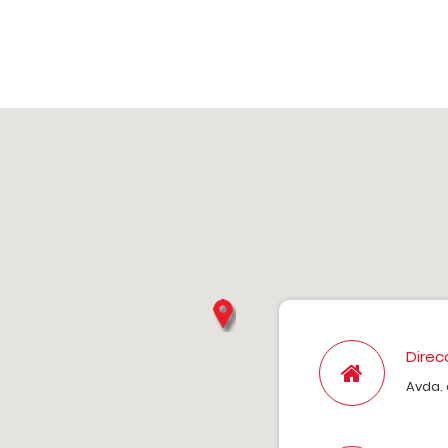
Direc
Avda. 