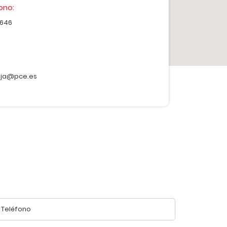
ono:
5646
oja@pce.es