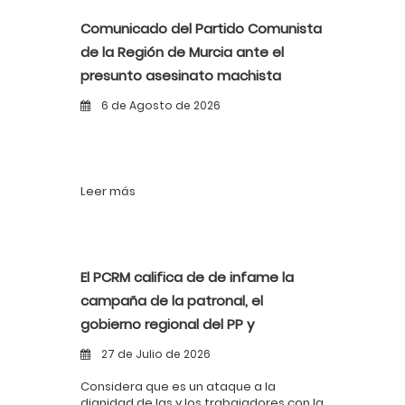
Comunicado del Partido Comunista
de la Región de Murcia ante el
presunto asesinato machista
ocurrido en Murcia
6 de Agosto de 2026
Leer más
El PCRM califica de de infame la
campaña de la patronal, el
gobierno regional del PP y
determinados estamentos sobre el
27 de Julio de 2026
llamado absentismo laboral
Considera que es un ataque a la
dignidad de las y los trabajadores con la