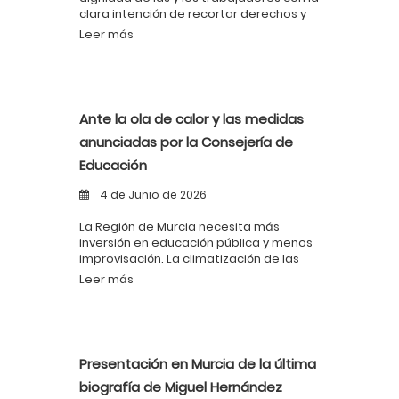
clara intención de recortar derechos y
aumentar la explotación
Leer más
Ante la ola de calor y las medidas
anunciadas por la Consejería de
Educación
4 de Junio de 2026
La Región de Murcia necesita más
inversión en educación pública y menos
improvisación. La climatización de las
aulas no es un lujo: es una necesidad y
Leer más
una obligación de las administraciones
públicas.
Presentación en Murcia de la última
biografía de Miguel Hernández