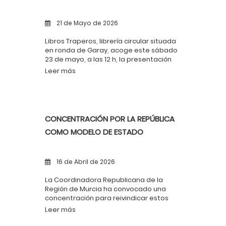
21 de Mayo de 2026
Libros Traperos, librería circular situada
en ronda de Garay, acoge este sábado
23 de mayo, a las 12 h, la presentación
en Murcia de Un poeta en la Historia.
Leer más
Vida de Miguel Hernández, nueva obra
de Mario Amorós publicada por
Ediciones Akal. El acto de presentación,
con la participación del autor, está
organizado por el Partido Comunista de
CONCENTRACIÓN POR LA REPÚBLICA
la Región de Murcia.
COMO MODELO DE ESTADO
16 de Abril de 2026
La Coordinadora Republicana de la
Región de Murcia ha convocado una
concentración para reivindicar estos
principios. El acto tendrá lugar el
Leer más
próximo viernes 17 de abril a las 19:30
horas en la Glorieta de España de Murcia