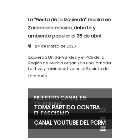
La “Fiesta de la Izquierda” reunirá en
Zarandona música, debate y
ambiente popular el 25 de abril
24 de Marzo de 2026
Izquierda Unida-Verdes y el PCE de la
Región de Murcia organizan una jornada
festiva y reivindicativa en el Recinto de
Fiestas Los Geranios, con entrada libre y
Leer más
actividades para todos los públicos
NUESTRO CANAL EN
TELEGRAM
TOMA PARTIDO CONTRA
EL FASCISMO
CANAL YOUTUBE DEL PCRM