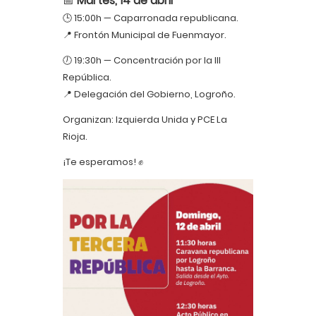
📅
Martes, 14 de abril
🕒 15:00h — Caparronada republicana.
📍 Frontón Municipal de Fuenmayor.
🕖 19:30h — Concentración por la III
República.
📍 Delegación del Gobierno, Logroño.
Organizan: Izquierda Unida y PCE La
Rioja.
¡Te esperamos! ✊