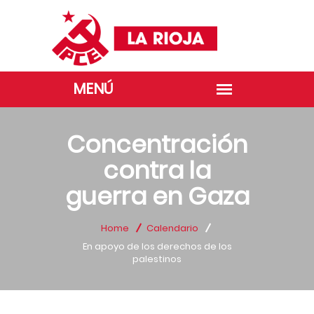
Concentración
contra la
guerra en Gaza
Home
Calendario
En apoyo de los derechos de los
palestinos